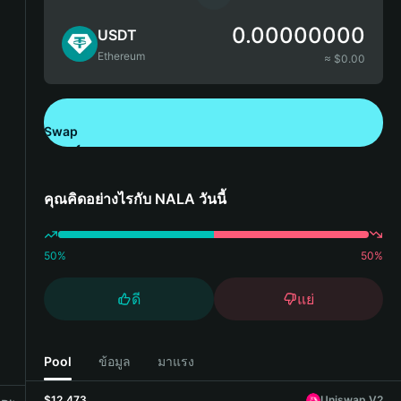
0.00000000
USDT
Ethereum
≈ $
0.00
Swap
ดาวน์โหลด Bitget Wallet
คุณคิดอย่างไรกับ NALA วันนี้
50
%
50
%
ดี
แย่
Pool
ข้อมูล
มาแรง
$12,473
Uniswap V2