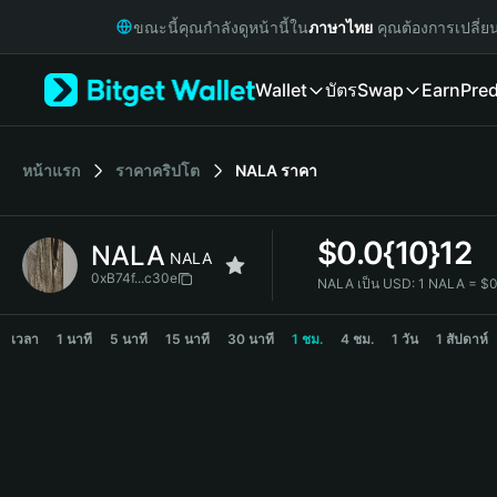
English
ขณะนี้คุณกำลังดูหน้านี้ใน
ภาษาไทย
คุณต้องการเปลี่ย
日本語
Tiếng Việt
Wallet
บัตร
Swap
Earn
Pred
Русский
Español (Latinoamérica)
Türkçe
Italiano
หน้าแรก
ราคาคริปโต
NALA
ราคา
Français
Deutsch
$
0.0{10}12
NALA
简体中文
NALA
繁體中文
0xB74f...c30e
NALA เป็น USD:
1 NALA = $0
Português (Portugal)
NALA Price Chart
Bahasa Indonesia
เวลา
1 นาที
5 นาที
15 นาที
30 นาที
1 ชม.
4 ชม.
1 วัน
1 สัปดาห์
ภาษาไทย
हिन्दी
বাংলা
Español
Português (Brasil)
Español (Argentina)