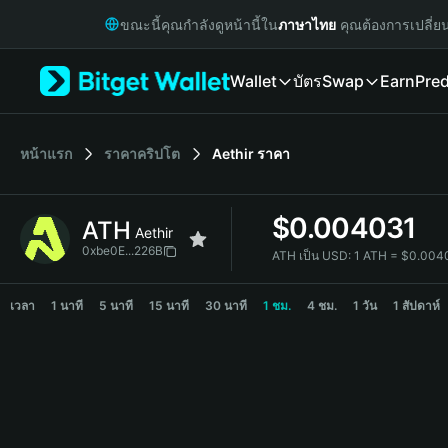
English
ขณะนี้คุณกำลังดูหน้านี้ใน
ภาษาไทย
คุณต้องการเปลี่ย
日本語
Tiếng Việt
Wallet
บัตร
Swap
Earn
Pred
Русский
Español (Latinoamérica)
Türkçe
Italiano
หน้าแรก
ราคาคริปโต
Aethir
ราคา
Français
Deutsch
$
0.004031
ATH
简体中文
Aethir
繁體中文
0xbe0E...226B
ATH เป็น USD:
1 ATH = $0.004
Português (Portugal)
ATH Price Chart
Bahasa Indonesia
เวลา
1 นาที
5 นาที
15 นาที
30 นาที
1 ชม.
4 ชม.
1 วัน
1 สัปดาห์
ภาษาไทย
हिन्दी
বাংলা
Español
Português (Brasil)
Español (Argentina)