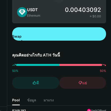
0.00403092
USDT
Ethereum
≈ $
0.00
Swap
ดาวน์โหลด Bitget Wallet
คุณคิดอย่างไรกับ ATH วันนี้
50
%
50
%
ดี
แย่
Pool
ข้อมูล
มาแรง
$249,192
UniV3Pool