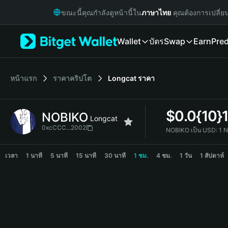
English
ขณะนี้คุณกำลังดูหน้านี้ใน
ภาษาไทย
คุณต้องการเปลี่ย
日本語
Tiếng Việt
Wallet
บัตร
Swap
Earn
Pred
Русский
Español (Latinoamérica)
Türkçe
Italiano
หน้าแรก
ราคาคริปโต
Longcat
ราคา
Français
Deutsch
$
0.0{10}
NOBIKO
简体中文
Longcat
繁體中文
0xcCCC...2002
NOBIKO เป็น USD:
1 
Português (Portugal)
NOBIKO Price Chart
Bahasa Indonesia
เวลา
1 นาที
5 นาที
15 นาที
30 นาที
1 ชม.
4 ชม.
1 วัน
1 สัปดาห์
ภาษาไทย
हिन्दी
বাংলা
Español
Português (Brasil)
Español (Argentina)