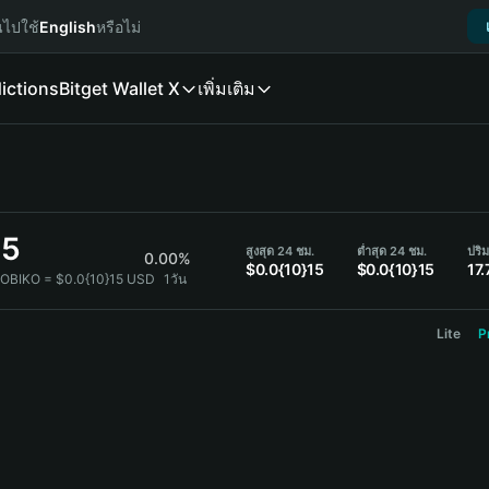
นไปใช้
English
หรือไม่
ictions
Bitget Wallet X
เพิ่มเติม
15
สูงสุด 24 ชม.
ต่ำสุด 24 ชม.
ปริ
0.00%
$0.0{10}15
$0.0{10}15
17.
NOBIKO = $0.0{10}15 USD
1วัน
Lite
P