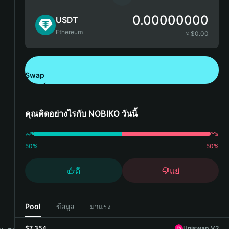
0.00000000
USDT
Ethereum
≈ $
0.00
Swap
ดาวน์โหลด Bitget Wallet
คุณคิดอย่างไรกับ NOBIKO วันนี้
50
%
50
%
ดี
แย่
Pool
ข้อมูล
มาแรง
$7,354
Uniswap V2