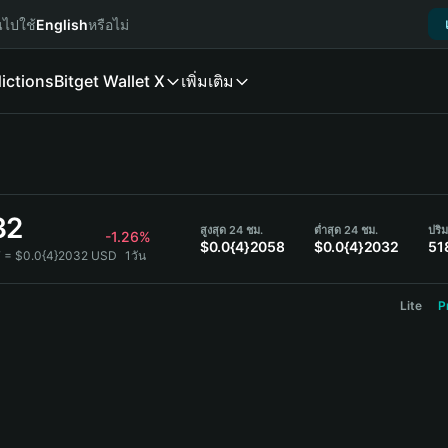
นไปใช้
English
หรือไม่
ictions
Bitget Wallet X
เพิ่มเติม
32
สูงสุด 24 ชม.
ต่ำสุด 24 ชม.
ปริ
-1.26%
$0.0{4}2058
$0.0{4}2032
51
F = $0.0{4}2032 USD
1วัน
Lite
P