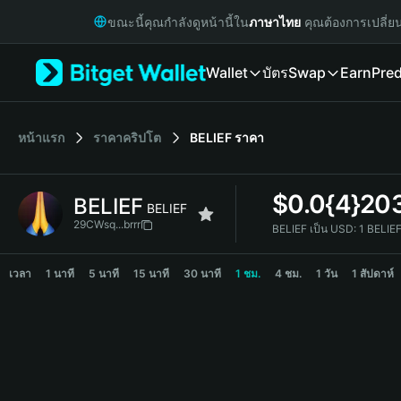
English
ขณะนี้คุณกำลังดูหน้านี้ใน
ภาษาไทย
คุณต้องการเปลี่ย
日本語
Tiếng Việt
Wallet
บัตร
Swap
Earn
Pred
Русский
Español (Latinoamérica)
Türkçe
Italiano
หน้าแรก
ราคาคริปโต
BELIEF
ราคา
Français
Deutsch
$
0.0{4}20
BELIEF
简体中文
BELIEF
繁體中文
29CWsq...brrr
BELIEF เป็น USD:
1 BELIE
Português (Portugal)
BELIEF Price Chart
Bahasa Indonesia
เวลา
1 นาที
5 นาที
15 นาที
30 นาที
1 ชม.
4 ชม.
1 วัน
1 สัปดาห์
ภาษาไทย
हिन्दी
বাংলা
Español
Português (Brasil)
Español (Argentina)