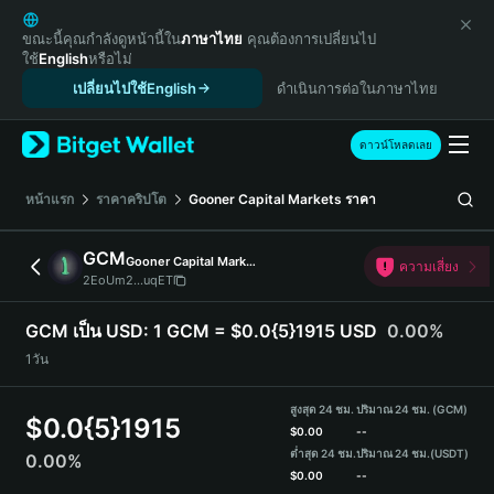
English
日本語
ขณะนี้คุณกำลังดูหน้านี้ใน
ภาษาไทย
คุณต้องการเปลี่ยนไป
ใช้
English
หรือไม่
Tiếng Việt
เปลี่ยนไปใช้English
ดำเนินการต่อในภาษาไทย
Русский
Español (Latinoamérica)
Türkçe
ดาวน์โหลดเลย
Italiano
Français
หน้าแรก
ราคาคริปโต
Gooner Capital Markets
ราคา
Deutsch
简体中文
GCM
Gooner Capital Markets
ความเสี่ยง
繁體中文
2EoUm2...uqET
Português (Portugal)
Bahasa Indonesia
GCM เป็น USD:
1 GCM = $0.0{5}1915 USD
0.00%
ภาษาไทย
1วัน
हिन्दी
বাংলা
สูงสุด 24 ชม.
ปริมาณ 24 ชม. (GCM)
$
0.0{5}1915
Español
$
0.00
--
ต่ำสุด 24 ชม.
ปริมาณ 24 ชม.
(USDT)
0.00%
Português (Brasil)
$
0.00
--
Español (Argentina)