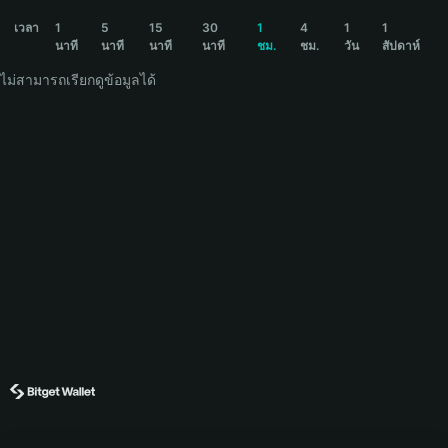
GCM Price Chart
เวลา
1
5
15
30
1
4
1
1
นาที
นาที
นาที
นาที
ชม.
ชม.
วัน
สัปดาห์
ไม่สามารถเรียกดูข้อมูลได้