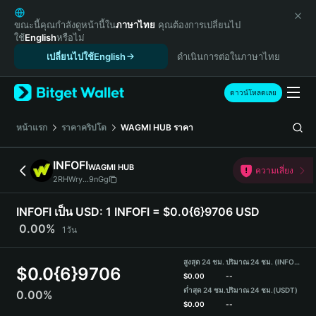
English
日本語
ขณะนี้คุณกำลังดูหน้านี้ใน
ภาษาไทย
คุณต้องการเปลี่ยนไป
ใช้
English
หรือไม่
Tiếng Việt
เปลี่ยนไปใช้English
ดำเนินการต่อในภาษาไทย
Русский
Español (Latinoamérica)
Türkçe
ดาวน์โหลดเลย
Italiano
Français
หน้าแรก
ราคาคริปโต
WAGMI HUB
ราคา
Deutsch
简体中文
INFOFI
WAGMI HUB
ความเสี่ยง
繁體中文
2RHWry...9nGg
Português (Portugal)
Bahasa Indonesia
INFOFI เป็น USD:
1 INFOFI = $0.0{6}9706 USD
ภาษาไทย
0.00%
1วัน
हिन्दी
বাংলা
สูงสุด 24 ชม.
ปริมาณ 24 ชม. (INFOFI)
$
0.0{6}9706
Español
$
0.00
--
ต่ำสุด 24 ชม.
ปริมาณ 24 ชม.
(USDT)
0.00%
Português (Brasil)
$
0.00
--
Español (Argentina)