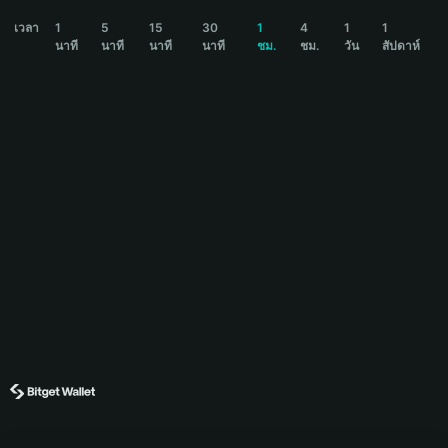
INFOFI Price Chart
เวลา
1
5
15
30
1
4
1
1
นาที
นาที
นาที
นาที
ชม.
ชม.
วัน
สัปดาห์