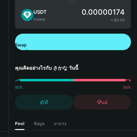
0.00000174
USDT
Solana
≈ $
0.00
Swap
ดาวน์โหลด Bitget Wallet
คุณคิดอย่างไรกับ さかな วันนี้
50
%
50
%
ดี
แย่
Pool
ข้อมูล
มาแรง