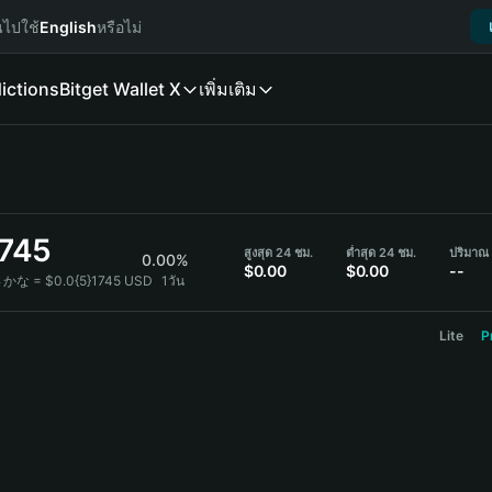
นไปใช้
English
หรือไม่
ictions
Bitget Wallet X
เพิ่มเติม
1745
สูงสุด 24 ชม.
ต่ำสุด 24 ชม.
ปริมาณ
0.00%
$0.00
$0.00
--
さかな = $0.0{5}1745 USD
1วัน
Lite
P