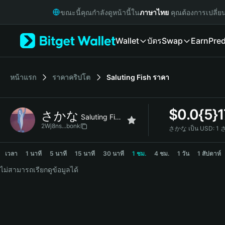
English
ขณะนี้คุณกำลังดูหน้านี้ใน
ภาษาไทย
คุณต้องการเปลี่ย
日本語
Tiếng Việt
Wallet
บัตร
Swap
Earn
Pred
Русский
Español (Latinoamérica)
Türkçe
Italiano
หน้าแรก
ราคาคริปโต
Saluting Fish
ราคา
Français
Deutsch
$
0.0{5}
さかな
简体中文
Saluting Fish
繁體中文
2Wj8ns...bonk
さかな เป็น USD:
1 
Português (Portugal)
さかな Price Chart
Bahasa Indonesia
เวลา
1 นาที
5 นาที
15 นาที
30 นาที
1 ชม.
4 ชม.
1 วัน
1 สัปดาห์
ภาษาไทย
ไม่สามารถเรียกดูข้อมูลได้
हिन्दी
বাংলা
Español
Português (Brasil)
Español (Argentina)