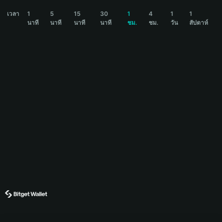
GNWR Price Chart
เวลา
1
5
15
30
1
4
1
1
นาที
นาที
นาที
นาที
ชม.
ชม.
วัน
สัปดาห์