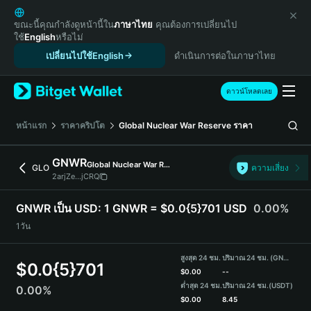
English
日本語
ขณะนี้คุณกำลังดูหน้านี้ใน
ภาษาไทย
คุณต้องการเปลี่ยนไป
ใช้
English
หรือไม่
Tiếng Việt
เปลี่ยนไปใช้English
ดำเนินการต่อในภาษาไทย
Русский
Español (Latinoamérica)
Türkçe
ดาวน์โหลดเลย
Italiano
Français
หน้าแรก
ราคาคริปโต
Global Nuclear War Reserve
ราคา
Deutsch
简体中文
GNWR
Global Nuclear War Reserve
GLO
ความเสี่ยง
繁體中文
2arjZe...jCRQ
Português (Portugal)
Bahasa Indonesia
GNWR เป็น USD:
1 GNWR = $0.0{5}701 USD
0.00%
ภาษาไทย
1วัน
हिन्दी
বাংলা
สูงสุด 24 ชม.
ปริมาณ 24 ชม. (GNWR)
$
0.0{5}701
Español
$
0.00
--
ต่ำสุด 24 ชม.
ปริมาณ 24 ชม.
(USDT)
0.00%
Português (Brasil)
$
0.00
8.45
Español (Argentina)