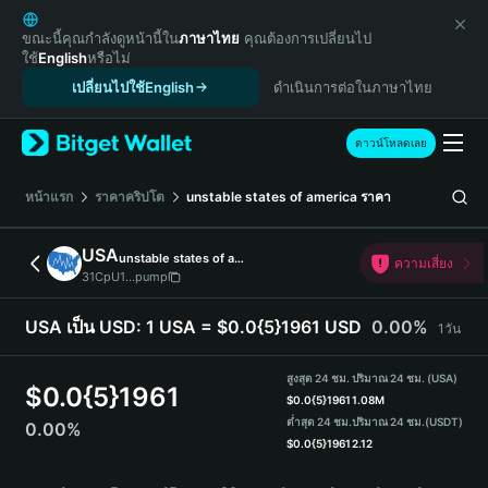
English
日本語
ขณะนี้คุณกำลังดูหน้านี้ใน
ภาษาไทย
คุณต้องการเปลี่ยนไป
ใช้
English
หรือไม่
Tiếng Việt
เปลี่ยนไปใช้English
ดำเนินการต่อในภาษาไทย
Русский
Español (Latinoamérica)
Türkçe
ดาวน์โหลดเลย
Italiano
Français
หน้าแรก
ราคาคริปโต
unstable states of america
ราคา
Deutsch
简体中文
USA
unstable states of america
ความเสี่ยง
繁體中文
31CpU1...pump
Português (Portugal)
Bahasa Indonesia
USA เป็น USD:
1 USA = $0.0{5}1961 USD
0.00%
1วัน
ภาษาไทย
हिन्दी
สูงสุด 24 ชม.
ปริมาณ 24 ชม. (USA)
$
0.0{5}1961
বাংলা
$
0.0{5}1961
1.08M
ต่ำสุด 24 ชม.
ปริมาณ 24 ชม.
(USDT)
0.00%
Español
$
0.0{5}1961
2.12
Português (Brasil)
USA Price Chart
Español (Argentina)