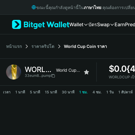
English
ขณะนี้คุณกำลังดูหน้านี้ใน
ภาษาไทย
คุณต้องการเปลี่ย
日本語
Tiếng Việt
Wallet
บัตร
Swap
Earn
Pred
Русский
Español (Latinoamérica)
Türkçe
Italiano
หน้าแรก
ราคาคริปโต
World Cup Coin
ราคา
Français
Deutsch
$
0.0{
WORLDCUP
简体中文
World Cup Coin
繁體中文
33eum8...pump
WORLDCUP เป็
Português (Portugal)
WORLDCUP Price Chart
Bahasa Indonesia
เวลา
1 นาที
5 นาที
15 นาที
30 นาที
1 ชม.
4 ชม.
1 วัน
1 สัปดาห์
ภาษาไทย
हिन्दी
বাংলা
Español
Português (Brasil)
Español (Argentina)