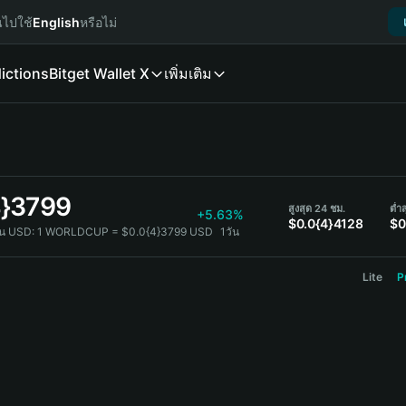
นไปใช้
English
หรือไม่
ictions
Bitget Wallet X
เพิ่มเติม
4}3799
สูงสุด 24 ชม.
ต่ำ
+5.63%
$0.0{4}4128
$0
น USD:
1 WORLDCUP = $0.0{4}3799 USD
1วัน
Lite
P