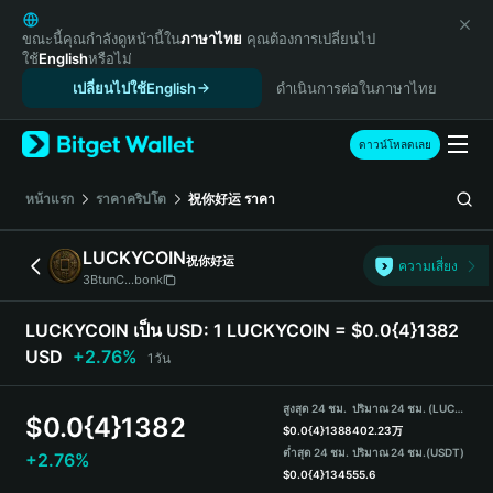
English
日本語
ขณะนี้คุณกำลังดูหน้านี้ใน
ภาษาไทย
คุณต้องการเปลี่ยนไป
ใช้
English
หรือไม่
Tiếng Việt
เปลี่ยนไปใช้English
ดำเนินการต่อในภาษาไทย
Русский
Español (Latinoamérica)
Türkçe
ดาวน์โหลดเลย
Italiano
Français
หน้าแรก
ราคาคริปโต
祝你好运
ราคา
Deutsch
简体中文
LUCKYCOIN
祝你好运
ความเสี่ยง
繁體中文
3BtunC...bonk
Português (Portugal)
Bahasa Indonesia
LUCKYCOIN เป็น USD:
1 LUCKYCOIN = $0.0{4}1382
ภาษาไทย
USD
+2.76%
1วัน
हिन्दी
বাংলা
สูงสุด 24 ชม.
ปริมาณ 24 ชม. (LUCKYCOIN)
$
0.0{4}1382
Español
$
0.0{4}1388
402.23万
ต่ำสุด 24 ชม.
ปริมาณ 24 ชม.
(USDT)
+2.76%
Português (Brasil)
$
0.0{4}1345
55.6
Español (Argentina)