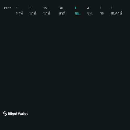
LUCKYCOIN Price Chart
เวลา
1
5
15
30
1
4
1
1
นาที
นาที
นาที
นาที
ชม.
ชม.
วัน
สัปดาห์