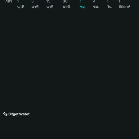
เวลา
1
5
15
30
1
4
1
1
นาที
นาที
นาที
นาที
ชม.
ชม.
วัน
สัปดาห์