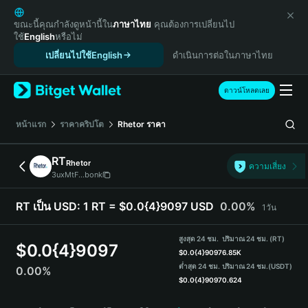
English
日本語
ขณะนี้คุณกำลังดูหน้านี้ใน
ภาษาไทย
คุณต้องการเปลี่ยนไป
ใช้
English
หรือไม่
Tiếng Việt
เปลี่ยนไปใช้English
ดำเนินการต่อในภาษาไทย
Русский
Español (Latinoamérica)
Türkçe
ดาวน์โหลดเลย
Italiano
Français
หน้าแรก
ราคาคริปโต
Rhetor
ราคา
Deutsch
简体中文
RT
Rhetor
ความเสี่ยง
繁體中文
3uxMtF...bonk
Português (Portugal)
Bahasa Indonesia
RT เป็น USD:
1 RT = $0.0{4}9097 USD
0.00%
1วัน
ภาษาไทย
हिन्दी
สูงสุด 24 ชม.
ปริมาณ 24 ชม. (RT)
$
0.0{4}9097
বাংলা
$
0.0{4}9097
6.85K
ต่ำสุด 24 ชม.
ปริมาณ 24 ชม.
(USDT)
0.00%
Español
$
0.0{4}9097
0.624
Português (Brasil)
RT Price Chart
Español (Argentina)