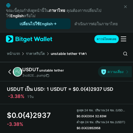
English
日本語
ขณะนี้คุณกำลังดูหน้านี้ใน
ภาษาไทย
คุณต้องการเปลี่ยนไป
ใช้
English
หรือไม่
Tiếng Việt
เปลี่ยนไปใช้English
ดำเนินการต่อในภาษาไทย
Русский
Español (Latinoamérica)
Türkçe
ดาวน์โหลดเลย
Italiano
Français
หน้าแรก
ราคาคริปโต
unstable tether
ราคา
Deutsch
简体中文
USDUT
unstable tether
ความเสี่ยง
繁體中文
3vz82E...pump
Português (Portugal)
Bahasa Indonesia
USDUT เป็น USD:
1 USDUT = $0.0{4}2937 USD
ภาษาไทย
-3.38%
1วัน
हिन्दी
বাংলা
สูงสุด 24 ชม.
ปริมาณ 24 ชม. (USDUT)
$
0.0{4}2937
Español
$
0.0{4}304
32.63M
ต่ำสุด 24 ชม.
ปริมาณ 24 ชม.
(USDT)
-3.38%
Português (Brasil)
$
0.0{4}2852
958
Español (Argentina)