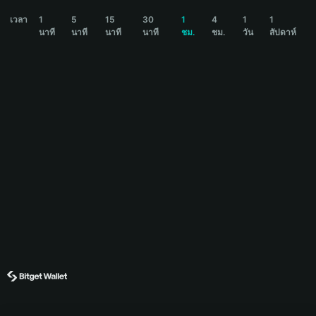
USDUT Price Chart
เวลา
1
5
15
30
1
4
1
1
นาที
นาที
นาที
นาที
ชม.
ชม.
วัน
สัปดาห์