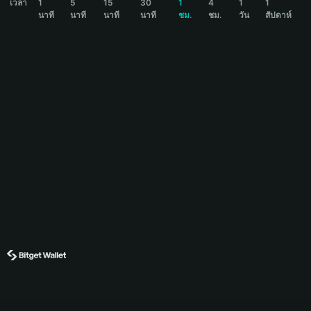
เวลา
1
5
15
30
1
4
1
1
นาที
นาที
นาที
นาที
ชม.
ชม.
วัน
สัปดาห์