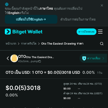
English
日本語
ขณะนี้คุณกำลังดูหน้านี้ใน
ภาษาไทย
คุณต้องการเปลี่ยนไป
ใช้
English
หรือไม่
Tiếng Việt
เปลี่ยนไปใช้English
ดำเนินการต่อในภาษาไทย
Русский
Español (Latinoamérica)
Türkçe
ดาวน์โหลดเลย
Italiano
Français
หน้าแรก
ราคาคริปโต
Oto The Easiest Drawing
ราคา
Deutsch
简体中文
OTO
Oto The Easiest Drawing
ความเสี่ยง
繁體中文
43o5mk...pump
Português (Portugal)
Bahasa Indonesia
OTO เป็น USD:
1 OTO = $0.0{5}3018 USD
0.00%
1วัน
ภาษาไทย
हिन्दी
สูงสุด 24 ชม.
ปริมาณ 24 ชม. (OTO)
$
0.0{5}3018
বাংলা
$
0.00
--
ต่ำสุด 24 ชม.
ปริมาณ 24 ชม.
(USDT)
0.00%
Español
$
0.00
--
Português (Brasil)
OTO Price Chart
Español (Argentina)