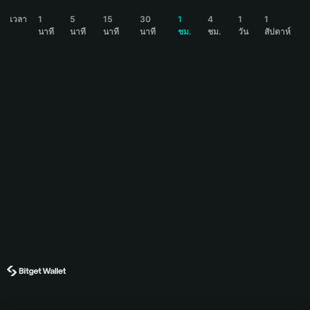
NASH Price Chart
เวลา
1
5
15
30
1
4
1
1
นาที
นาที
นาที
นาที
ชม.
ชม.
วัน
สัปดาห์