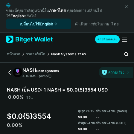
English
日本語
ขณะนี้คุณกำลังดูหน้านี้ใน
ภาษาไทย
คุณต้องการเปลี่ยนไป
ใช้
English
หรือไม่
Tiếng Việt
เปลี่ยนไปใช้English
ดำเนินการต่อในภาษาไทย
Русский
Español (Latinoamérica)
Türkçe
ดาวน์โหลดเลย
Italiano
Français
หน้าแรก
ราคาคริปโต
Nash Systems
ราคา
Deutsch
简体中文
NASH
Nash Systems
ความเสี่ยง
繁體中文
4DQsMS...pump
Português (Portugal)
Bahasa Indonesia
NASH เป็น USD:
1 NASH = $0.0{5}3554 USD
ภาษาไทย
0.00%
1วัน
हिन्दी
বাংলা
สูงสุด 24 ชม.
ปริมาณ 24 ชม. (NASH)
$
0.0{5}3554
Español
$
0.00
--
ต่ำสุด 24 ชม.
ปริมาณ 24 ชม.
(USDT)
0.00%
Português (Brasil)
$
0.00
--
Español (Argentina)