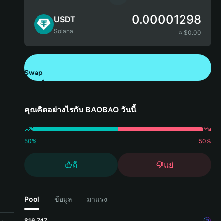
0.00001298
USDT
Solana
≈ $
0.00
Swap
ดาวน์โหลด Bitget Wallet
คุณคิดอย่างไรกับ BAOBAO วันนี้
50
%
50
%
ดี
แย่
Pool
ข้อมูล
มาแรง
$16,747