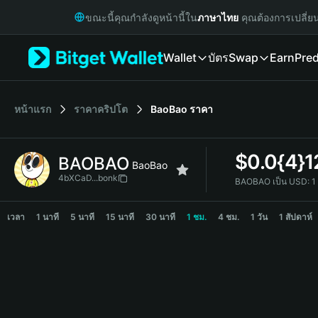
English
ขณะนี้คุณกำลังดูหน้านี้ใน
ภาษาไทย
คุณต้องการเปลี่ย
日本語
Tiếng Việt
Wallet
บัตร
Swap
Earn
Pred
Русский
Español (Latinoamérica)
Türkçe
Italiano
หน้าแรก
ราคาคริปโต
BaoBao
ราคา
Français
Deutsch
$
0.0{4}
BAOBAO
简体中文
BaoBao
繁體中文
4bXCaD...bonk
BAOBAO เป็น USD:
1
Português (Portugal)
BAOBAO Price Chart
Bahasa Indonesia
เวลา
1 นาที
5 นาที
15 นาที
30 นาที
1 ชม.
4 ชม.
1 วัน
1 สัปดาห์
ภาษาไทย
हिन्दी
বাংলা
Español
Português (Brasil)
Español (Argentina)