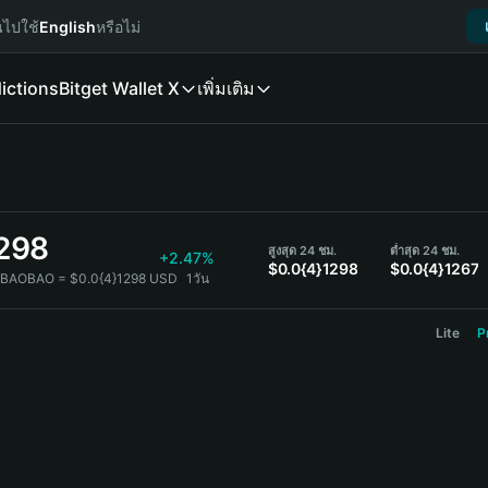
นไปใช้
English
หรือไม่
ictions
Bitget Wallet X
เพิ่มเติม
1298
สูงสุด 24 ชม.
ต่ำสุด 24 ชม.
+2.47%
$0.0{4}1298
$0.0{4}1267
 BAOBAO = $0.0{4}1298 USD
1วัน
Lite
P