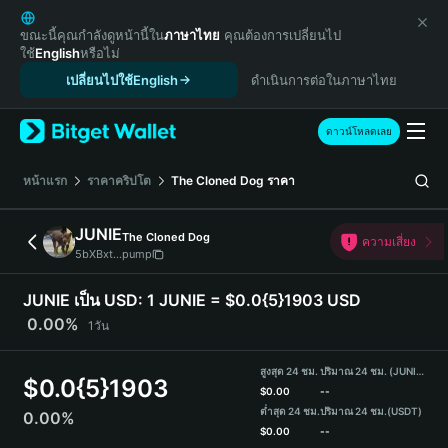
English
日本語
ขณะนี้คุณกำลังดูหน้านี้ใน
ภาษาไทย
คุณต้องการเปลี่ยนไป
ใช้
English
หรือไม่
Tiếng Việt
เปลี่ยนไปใช้English
ดำเนินการต่อในภาษาไทย
Русский
Español (Latinoamérica)
Türkçe
ดาวน์โหลดเลย
Italiano
Français
หน้าแรก
ราคาคริปโต
The Cloned Dog
ราคา
Deutsch
简体中文
JUNIE
The Cloned Dog
ความเสี่ยง
繁體中文
5bXBxt...pump
Português (Portugal)
Bahasa Indonesia
JUNIE เป็น USD:
1 JUNIE = $0.0{5}1903 USD
ภาษาไทย
0.00%
1วัน
हिन्दी
বাংলা
สูงสุด 24 ชม.
ปริมาณ 24 ชม. (JUNIE)
$
0.0{5}1903
Español
$
0.00
--
ต่ำสุด 24 ชม.
ปริมาณ 24 ชม.
(USDT)
0.00%
Português (Brasil)
$
0.00
--
Español (Argentina)