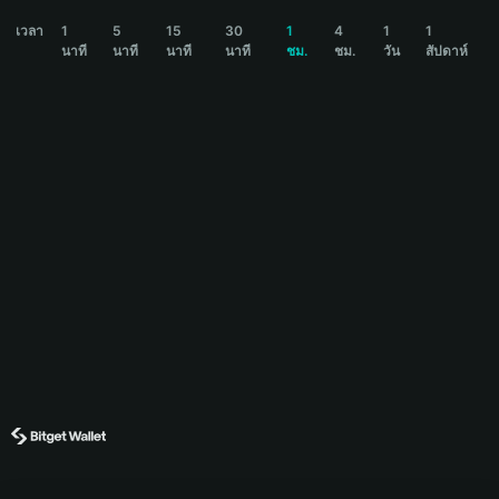
JUNIE Price Chart
เวลา
1
5
15
30
1
4
1
1
นาที
นาที
นาที
นาที
ชม.
ชม.
วัน
สัปดาห์