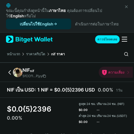
English
日本語
ขณะนี้คุณกำลังดูหน้านี้ใน
ภาษาไทย
คุณต้องการเปลี่ยนไป
ใช้
English
หรือไม่
Tiếng Việt
เปลี่ยนไปใช้English
ดำเนินการต่อในภาษาไทย
Русский
Español (Latinoamérica)
Türkçe
ดาวน์โหลดเลย
Italiano
Français
หน้าแรก
ราคาคริปโต
nif
ราคา
Deutsch
简体中文
NIF
nif
ความเสี่ยง
繁體中文
5fCCf1...Pjyy
Português (Portugal)
Bahasa Indonesia
NIF เป็น USD:
1 NIF = $0.0{5}2396 USD
0.00%
1วัน
ภาษาไทย
हिन्दी
สูงสุด 24 ชม.
ปริมาณ 24 ชม. (NIF)
$
0.0{5}2396
বাংলা
$
0.00
--
ต่ำสุด 24 ชม.
ปริมาณ 24 ชม.
(USDT)
0.00%
Español
$
0.00
--
Português (Brasil)
NIF Price Chart
Español (Argentina)