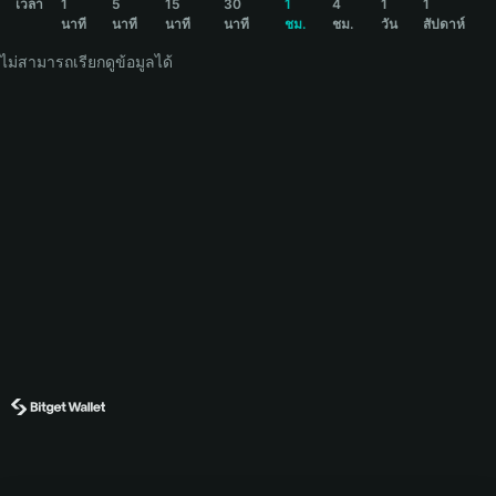
เวลา
1
5
15
30
1
4
1
1
นาที
นาที
นาที
นาที
ชม.
ชม.
วัน
สัปดาห์
ไม่สามารถเรียกดูข้อมูลได้