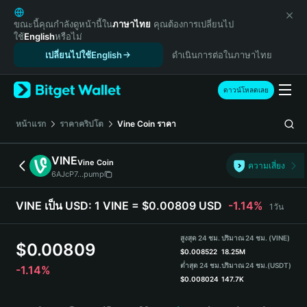
English
日本語
ขณะนี้คุณกำลังดูหน้านี้ใน
ภาษาไทย
คุณต้องการเปลี่ยนไป
ใช้
English
หรือไม่
Tiếng Việt
เปลี่ยนไปใช้English
ดำเนินการต่อในภาษาไทย
Русский
Español (Latinoamérica)
Türkçe
ดาวน์โหลดเลย
Italiano
Français
หน้าแรก
ราคาคริปโต
Vine Coin
ราคา
Deutsch
简体中文
VINE
Vine Coin
ความเสี่ยง
繁體中文
6AJcP7...pump
Português (Portugal)
Bahasa Indonesia
VINE เป็น USD:
1 VINE = $0.00809 USD
-1.14%
1วัน
ภาษาไทย
हिन्दी
สูงสุด 24 ชม.
ปริมาณ 24 ชม. (VINE)
$
0.00809
বাংলা
$
0.008522
18.25M
ต่ำสุด 24 ชม.
ปริมาณ 24 ชม.
(USDT)
-1.14%
Español
$
0.008024
147.7K
Português (Brasil)
VINE Price Chart
Español (Argentina)