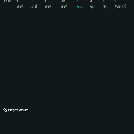
เวลา
1
5
15
30
1
4
1
1
นาที
นาที
นาที
นาที
ชม.
ชม.
วัน
สัปดาห์