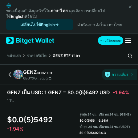
English
日本語
ขณะนี้คุณกำลังดูหน้านี้ใน
ภาษาไทย
คุณต้องการเปลี่ยนไป
ใช้
English
หรือไม่
Tiếng Việt
เปลี่ยนไปใช้English
ดำเนินการต่อในภาษาไทย
Русский
Español (Latinoamérica)
Türkçe
ดาวน์โหลดเลย
Italiano
Français
หน้าแรก
ราคาคริปโต
GENZ ETF
ราคา
Deutsch
简体中文
GENZ
GENZ ETF
ความเสี่ยง
繁體中文
6EGYXQ...3qJg
Português (Portugal)
Bahasa Indonesia
GENZ เป็น USD:
1 GENZ = $0.0{5}5492 USD
-1.94%
ภาษาไทย
1วัน
हिन्दी
বাংলা
สูงสุด 24 ชม.
ปริมาณ 24 ชม. (GENZ)
$
0.0{5}5492
Español
$
0.0{5}56
6.24M
ต่ำสุด 24 ชม.
ปริมาณ 24 ชม.
(USDT)
-1.94%
Português (Brasil)
$
0.0{5}5492
34.3
Español (Argentina)