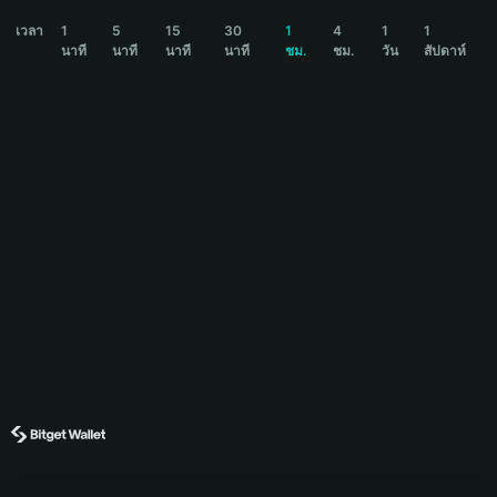
GENZ Price Chart
เวลา
1
5
15
30
1
4
1
1
นาที
นาที
นาที
นาที
ชม.
ชม.
วัน
สัปดาห์