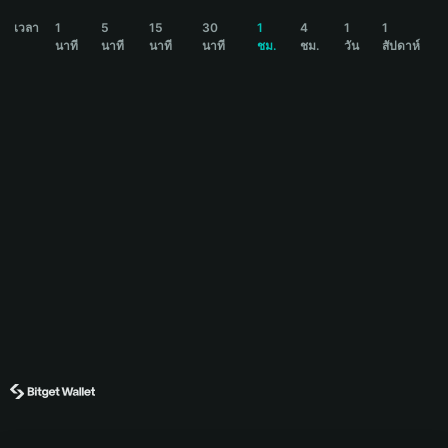
PINO Price Chart
เวลา
1
5
15
30
1
4
1
1
นาที
นาที
นาที
นาที
ชม.
ชม.
วัน
สัปดาห์