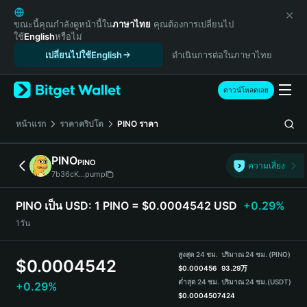
English
日本語
ขณะนี้คุณกำลังดูหน้านี้ใน
ภาษาไทย
คุณต้องการเปลี่ยนไป
ใช้
English
หรือไม่
Tiếng Việt
เปลี่ยนไปใช้English
ดำเนินการต่อในภาษาไทย
Русский
Español (Latinoamérica)
Türkçe
ดาวน์โหลดเลย
Italiano
Français
หน้าแรก
ราคาคริปโต
PINO
ราคา
Deutsch
简体中文
PINO
PINO
ความเสี่ยง
繁體中文
7b36cK...pump
Português (Portugal)
Bahasa Indonesia
PINO เป็น USD:
1 PINO = $0.0004542 USD
+0.29%
ภาษาไทย
1วัน
हिन्दी
বাংলা
สูงสุด 24 ชม.
ปริมาณ 24 ชม. (PINO)
$
0.0004542
Español
$
0.000456
93.29万
ต่ำสุด 24 ชม.
ปริมาณ 24 ชม.
(USDT)
+0.29%
Português (Brasil)
$
0.0004507
424
Español (Argentina)