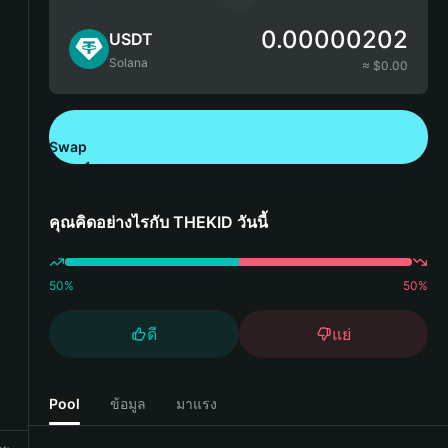
0.00000202
USDT
Solana
≈ $
0.00
Swap
ดาวน์โหลด Bitget Wallet
คุณคิดอย่างไรกับ THEKID วันนี้
50
%
50
%
ดี
แย่
Pool
ข้อมูล
มาแรง