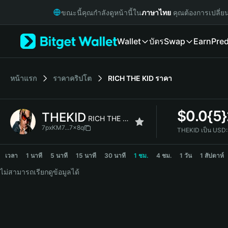
English
ขณะนี้คุณกำลังดูหน้านี้ใน
ภาษาไทย
คุณต้องการเปลี่ย
日本語
Tiếng Việt
Wallet
บัตร
Swap
Earn
Pred
Русский
Español (Latinoamérica)
Türkçe
Italiano
หน้าแรก
ราคาคริปโต
RICH THE KID
ราคา
Français
Deutsch
$
0.0{5
THEKID
简体中文
RICH THE KID
繁體中文
7pxKM7...7x8q
THEKID เป็น USD:
Português (Portugal)
THEKID Price Chart
Bahasa Indonesia
เวลา
1 นาที
5 นาที
15 นาที
30 นาที
1 ชม.
4 ชม.
1 วัน
1 สัปดาห์
ภาษาไทย
ไม่สามารถเรียกดูข้อมูลได้
हिन्दी
বাংলা
Español
Português (Brasil)
Español (Argentina)