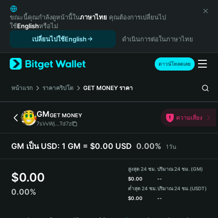
English
日本語
ขณะนี้คุณกำลังดูหน้านี้ใน
ภาษาไทย
คุณต้องการเปลี่ยนไป
ใช้
English
หรือไม่
Tiếng Việt
เปลี่ยนไปใช้English
ดำเนินการต่อในภาษาไทย
Русский
Español (Latinoamérica)
Türkçe
ดาวน์โหลดเลย
Italiano
Français
หน้าแรก
ราคาคริปโต
GET MONEY
ราคา
Deutsch
简体中文
GM
GET MONEY
ความเสี่ยง
繁體中文
7sVvWj...Td7z
Português (Portugal)
Bahasa Indonesia
GM เป็น USD:
1 GM = $0.00 USD
0.00%
1วัน
ภาษาไทย
हिन्दी
สูงสุด 24 ชม.
ปริมาณ 24 ชม. (GM)
$
0.00
বাংলা
$
0.00
--
ต่ำสุด 24 ชม.
ปริมาณ 24 ชม.
(USDT)
0.00%
Español
$
0.00
--
Português (Brasil)
GM Price Chart
Español (Argentina)