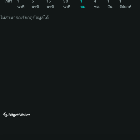
เวลา
1
5
15
30
1
4
1
1
นาที
นาที
นาที
นาที
ชม.
ชม.
วัน
สัปดาห์
ไม่สามารถเรียกดูข้อมูลได้