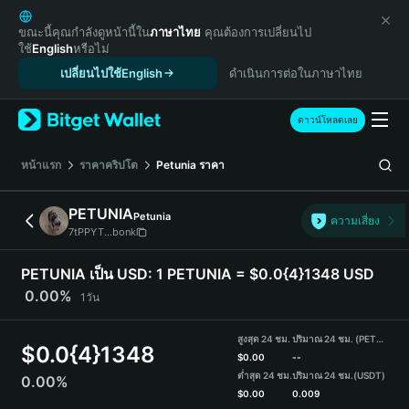
English
日本語
ขณะนี้คุณกำลังดูหน้านี้ใน
ภาษาไทย
คุณต้องการเปลี่ยนไป
ใช้
English
หรือไม่
Tiếng Việt
เปลี่ยนไปใช้English
ดำเนินการต่อในภาษาไทย
Русский
Español (Latinoamérica)
Türkçe
ดาวน์โหลดเลย
Italiano
Français
หน้าแรก
ราคาคริปโต
Petunia
ราคา
Deutsch
简体中文
PETUNIA
Petunia
ความเสี่ยง
繁體中文
7tPPYT...bonk
Português (Portugal)
Bahasa Indonesia
PETUNIA เป็น USD:
1 PETUNIA = $0.0{4}1348 USD
ภาษาไทย
0.00%
1วัน
हिन्दी
বাংলা
สูงสุด 24 ชม.
ปริมาณ 24 ชม. (PETUNIA)
$
0.0{4}1348
Español
$
0.00
--
ต่ำสุด 24 ชม.
ปริมาณ 24 ชม.
(USDT)
0.00%
Português (Brasil)
$
0.00
0.009
Español (Argentina)