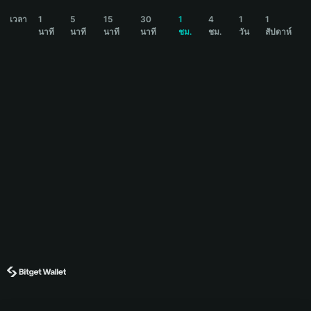
PETUNIA Price Chart
เวลา
1
5
15
30
1
4
1
1
นาที
นาที
นาที
นาที
ชม.
ชม.
วัน
สัปดาห์