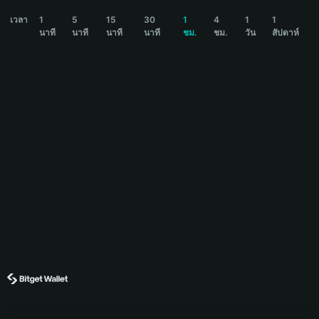
PLAKORO Price Chart
เวลา
1
5
15
30
1
4
1
1
นาที
นาที
นาที
นาที
ชม.
ชม.
วัน
สัปดาห์