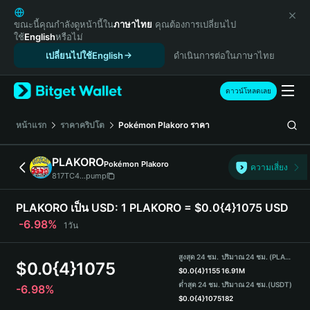
English
日本語
ขณะนี้คุณกำลังดูหน้านี้ใน
ภาษาไทย
คุณต้องการเปลี่ยนไป
ใช้
English
หรือไม่
Tiếng Việt
เปลี่ยนไปใช้English
ดำเนินการต่อในภาษาไทย
Русский
Español (Latinoamérica)
Türkçe
ดาวน์โหลดเลย
Italiano
Français
หน้าแรก
ราคาคริปโต
Pokémon Plakoro
ราคา
Deutsch
简体中文
PLAKORO
Pokémon Plakoro
ความเสี่ยง
繁體中文
817TC4...pump
Português (Portugal)
Bahasa Indonesia
PLAKORO เป็น USD:
1 PLAKORO = $0.0{4}1075 USD
ภาษาไทย
-6.98%
1วัน
हिन्दी
বাংলা
สูงสุด 24 ชม.
ปริมาณ 24 ชม. (PLAKORO)
$
0.0{4}1075
Español
$
0.0{4}1155
16.91M
ต่ำสุด 24 ชม.
ปริมาณ 24 ชม.
(USDT)
-6.98%
Português (Brasil)
$
0.0{4}1075
182
Español (Argentina)