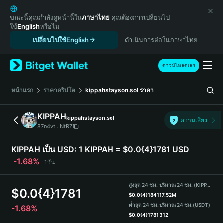
English
日本語
ขณะนี้คุณกำลังดูหน้านี้ใน
ภาษาไทย
คุณต้องการเปลี่ยนไป
ใช้
English
หรือไม่
Tiếng Việt
เปลี่ยนไปใช้English
ดำเนินการต่อในภาษาไทย
Русский
Español (Latinoamérica)
Türkçe
ดาวน์โหลดเลย
Italiano
Français
หน้าแรก
ราคาคริปโต
kippahstayson.sol
ราคา
Deutsch
简体中文
KIPPAH
kippahstayson.sol
ความเสี่ยง
繁體中文
87n4vt...NtRZ
Português (Portugal)
Bahasa Indonesia
KIPPAH เป็น USD:
1 KIPPAH = $0.0{4}1781 USD
ภาษาไทย
-1.68%
1วัน
हिन्दी
বাংলা
สูงสุด 24 ชม.
ปริมาณ 24 ชม. (KIPPAH)
$
0.0{4}1781
Español
$
0.0{4}1841
17.52M
ต่ำสุด 24 ชม.
ปริมาณ 24 ชม.
(USDT)
-1.68%
Português (Brasil)
$
0.0{4}1781
312
Español (Argentina)