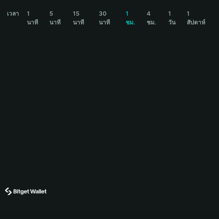
KIPPAH Price Chart
เวลา
1
5
15
30
1
4
1
1
นาที
นาที
นาที
นาที
ชม.
ชม.
วัน
สัปดาห์