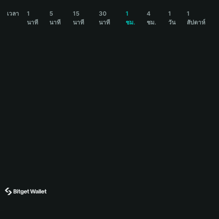
DARK Price Chart
เวลา
1
5
15
30
1
4
1
1
นาที
นาที
นาที
นาที
ชม.
ชม.
วัน
สัปดาห์