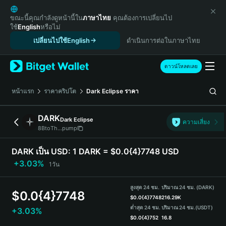
English
日本語
ขณะนี้คุณกำลังดูหน้านี้ใน
ภาษาไทย
คุณต้องการเปลี่ยนไป
ใช้
English
หรือไม่
Tiếng Việt
เปลี่ยนไปใช้English
ดำเนินการต่อในภาษาไทย
Русский
Español (Latinoamérica)
Türkçe
ดาวน์โหลดเลย
Italiano
Français
หน้าแรก
ราคาคริปโต
Dark Eclipse
ราคา
Deutsch
简体中文
DARK
Dark Eclipse
ความเสี่ยง
繁體中文
8BtoTh...pump
Português (Portugal)
Bahasa Indonesia
DARK เป็น USD:
1 DARK = $0.0{4}7748 USD
ภาษาไทย
+3.03%
1วัน
हिन्दी
বাংলা
สูงสุด 24 ชม.
ปริมาณ 24 ชม. (DARK)
$
0.0{4}7748
Español
$
0.0{4}7748
216.29K
ต่ำสุด 24 ชม.
ปริมาณ 24 ชม.
(USDT)
+3.03%
Português (Brasil)
$
0.0{4}752
16.8
Español (Argentina)