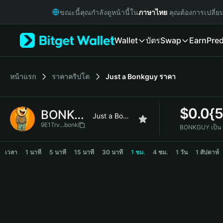
English
ขณะนี้คุณกำลังดูหน้านี้ใน
ภาษาไทย
คุณต้องการเปลี่ย
日本語
Tiếng Việt
Wallet
บัตร
Swap
Earn
Pred
Русский
Español (Latinoamérica)
Türkçe
Italiano
หน้าแรก
ราคาคริปโต
Just a Bonkguy
ราคา
Français
Deutsch
$
0.0{
BONKGUY
简体中文
Just a Bonkguy
繁體中文
9E1Trv...bonk
BONKGUY เป็น
Português (Portugal)
BONKGUY Price Chart
Bahasa Indonesia
เวลา
1 นาที
5 นาที
15 นาที
30 นาที
1 ชม.
4 ชม.
1 วัน
1 สัปดาห์
ภาษาไทย
हिन्दी
বাংলা
Español
Português (Brasil)
Español (Argentina)