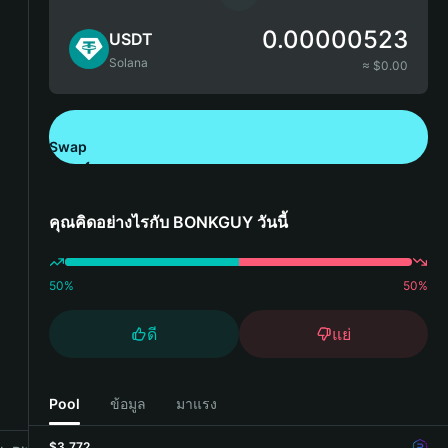
0.00000523
USDT
Solana
≈ $
0.00
Swap
ดาวน์โหลด Bitget Wallet
คุณคิดอย่างไรกับ BONKGUY วันนี้
50
%
50
%
ดี
แย่
Pool
ข้อมูล
มาแรง
$3,772