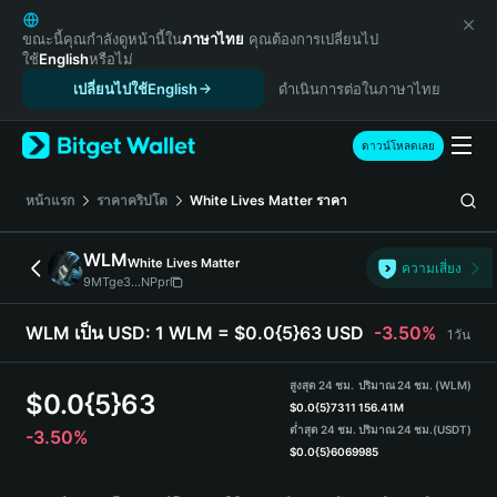
English
日本語
ขณะนี้คุณกำลังดูหน้านี้ใน
ภาษาไทย
คุณต้องการเปลี่ยนไป
ใช้
English
หรือไม่
Tiếng Việt
เปลี่ยนไปใช้English
ดำเนินการต่อในภาษาไทย
Русский
Español (Latinoamérica)
Türkçe
ดาวน์โหลดเลย
Italiano
Français
หน้าแรก
ราคาคริปโต
White Lives Matter
ราคา
Deutsch
简体中文
WLM
White Lives Matter
ความเสี่ยง
繁體中文
9MTge3...NPpr
Português (Portugal)
Bahasa Indonesia
WLM เป็น USD:
1 WLM = $0.0{5}63 USD
-3.50%
1วัน
ภาษาไทย
हिन्दी
สูงสุด 24 ชม.
ปริมาณ 24 ชม. (WLM)
$
0.0{5}63
বাংলা
$
0.0{5}7311
156.41M
ต่ำสุด 24 ชม.
ปริมาณ 24 ชม.
(USDT)
-3.50%
Español
$
0.0{5}6069
985
Português (Brasil)
WLM Price Chart
Español (Argentina)