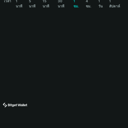
เวลา
1
5
15
30
1
4
1
1
นาที
นาที
นาที
นาที
ชม.
ชม.
วัน
สัปดาห์