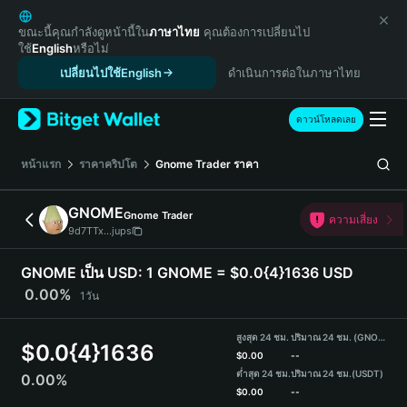
English
日本語
ขณะนี้คุณกำลังดูหน้านี้ใน
ภาษาไทย
คุณต้องการเปลี่ยนไป
ใช้
English
หรือไม่
Tiếng Việt
เปลี่ยนไปใช้English
ดำเนินการต่อในภาษาไทย
Русский
Español (Latinoamérica)
Türkçe
ดาวน์โหลดเลย
Italiano
Français
หน้าแรก
ราคาคริปโต
Gnome Trader
ราคา
Deutsch
简体中文
GNOME
Gnome Trader
ความเสี่ยง
繁體中文
9d7TTx...jups
Português (Portugal)
Bahasa Indonesia
GNOME เป็น USD:
1 GNOME = $0.0{4}1636 USD
ภาษาไทย
0.00%
1วัน
हिन्दी
বাংলা
สูงสุด 24 ชม.
ปริมาณ 24 ชม. (GNOME)
$
0.0{4}1636
Español
$
0.00
--
ต่ำสุด 24 ชม.
ปริมาณ 24 ชม.
(USDT)
0.00%
Português (Brasil)
$
0.00
--
Español (Argentina)