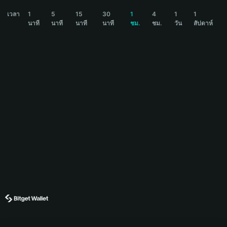
GNOME Price Chart
เวลา
1
5
15
30
1
4
1
1
นาที
นาที
นาที
นาที
ชม.
ชม.
วัน
สัปดาห์