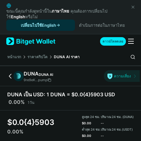
English
日本語
ขณะนี้คุณกำลังดูหน้านี้ใน
ภาษาไทย
คุณต้องการเปลี่ยนไป
ใช้
English
หรือไม่
Tiếng Việt
เปลี่ยนไปใช้English
ดำเนินการต่อในภาษาไทย
Русский
Español (Latinoamérica)
Türkçe
ดาวน์โหลดเลย
Italiano
Français
หน้าแรก
ราคาคริปโต
DUNA AI
ราคา
Deutsch
简体中文
DUNA
DUNA AI
ความเสี่ยง
繁體中文
9re9eK...pump
Português (Portugal)
Bahasa Indonesia
DUNA เป็น USD:
1 DUNA = $0.0{4}5903 USD
ภาษาไทย
0.00%
1วัน
हिन्दी
বাংলা
สูงสุด 24 ชม.
ปริมาณ 24 ชม. (DUNA)
$
0.0{4}5903
Español
$
0.00
--
ต่ำสุด 24 ชม.
ปริมาณ 24 ชม.
(USDT)
0.00%
Português (Brasil)
$
0.00
--
Español (Argentina)