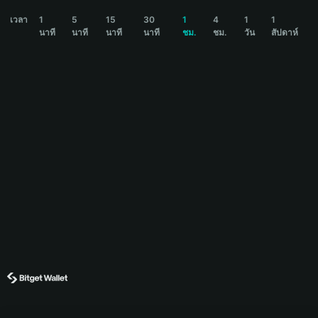
DUNA Price Chart
เวลา
1
5
15
30
1
4
1
1
นาที
นาที
นาที
นาที
ชม.
ชม.
วัน
สัปดาห์