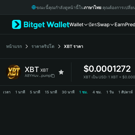
English
ขณะนี้คุณกำลังดูหน้านี้ใน
ภาษาไทย
คุณต้องการเปลี่ย
日本語
Tiếng Việt
Wallet
บัตร
Swap
Earn
Pred
Русский
Español (Latinoamérica)
Türkçe
Italiano
หน้าแรก
ราคาคริปโต
XBT
ราคา
Français
Deutsch
$
0.0001272
XBT
简体中文
XBT
繁體中文
A8YHuv...pump
XBT เป็น USD:
1 XBT = $0.00
Português (Portugal)
XBT Price Chart
Bahasa Indonesia
เวลา
1 นาที
5 นาที
15 นาที
30 นาที
1 ชม.
4 ชม.
1 วัน
1 สัปดาห์
ภาษาไทย
हिन्दी
বাংলা
Español
Português (Brasil)
Español (Argentina)