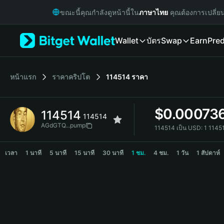
English
ขณะนี้คุณกำลังดูหน้านี้ใน
ภาษาไทย
คุณต้องการเปลี่ย
日本語
Tiếng Việt
Wallet
บัตร
Swap
Earn
Pred
Русский
Español (Latinoamérica)
Türkçe
Italiano
หน้าแรก
ราคาคริปโต
114514
ราคา
Français
Deutsch
$
0.00073
114514
简体中文
114514
繁體中文
AGdGTQ...pump
114514 เป็น USD:
1 1145
Português (Portugal)
114514 Price Chart
Bahasa Indonesia
เวลา
1 นาที
5 นาที
15 นาที
30 นาที
1 ชม.
4 ชม.
1 วัน
1 สัปดาห์
ภาษาไทย
हिन्दी
বাংলা
Español
Português (Brasil)
Español (Argentina)