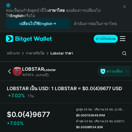
English
日本語
ขณะนี้คุณกำลังดูหน้านี้ใน
ภาษาไทย
คุณต้องการเปลี่ยนไป
ใช้
English
หรือไม่
Tiếng Việt
เปลี่ยนไปใช้English
ดำเนินการต่อในภาษาไทย
Русский
Español (Latinoamérica)
Türkçe
ดาวน์โหลดเลย
Italiano
Français
หน้าแรก
ราคาคริปโต
Lobstar
ราคา
Deutsch
简体中文
LOBSTAR
Lobstar
ความเสี่ยง
繁體中文
AVF9F4...pump
Português (Portugal)
Bahasa Indonesia
LOBSTAR เป็น USD:
1 LOBSTAR = $0.0{4}9677 USD
ภาษาไทย
+7.02%
1วัน
हिन्दी
বাংলা
สูงสุด 24 ชม.
ปริมาณ 24 ชม. (LOBSTAR)
$
0.0{4}9677
Español
$
0.0001026
49.91M
ต่ำสุด 24 ชม.
ปริมาณ 24 ชม.
(USDT)
+7.02%
Português (Brasil)
$
0.0{4}8913
4.83K
Español (Argentina)