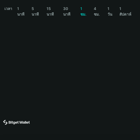
LOBSTAR Price Chart
เวลา
1
5
15
30
1
4
1
1
นาที
นาที
นาที
นาที
ชม.
ชม.
วัน
สัปดาห์