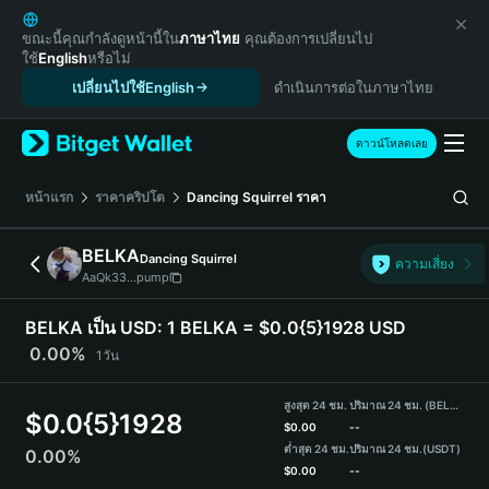
English
日本語
ขณะนี้คุณกำลังดูหน้านี้ใน
ภาษาไทย
คุณต้องการเปลี่ยนไป
ใช้
English
หรือไม่
Tiếng Việt
เปลี่ยนไปใช้English
ดำเนินการต่อในภาษาไทย
Русский
Español (Latinoamérica)
Türkçe
ดาวน์โหลดเลย
Italiano
Français
หน้าแรก
ราคาคริปโต
Dancing Squirrel
ราคา
Deutsch
简体中文
BELKA
Dancing Squirrel
ความเสี่ยง
繁體中文
AaQk33...pump
Português (Portugal)
Bahasa Indonesia
BELKA เป็น USD:
1 BELKA = $0.0{5}1928 USD
ภาษาไทย
0.00%
1วัน
हिन्दी
বাংলা
สูงสุด 24 ชม.
ปริมาณ 24 ชม. (BELKA)
$
0.0{5}1928
Español
$
0.00
--
ต่ำสุด 24 ชม.
ปริมาณ 24 ชม.
(USDT)
0.00%
Português (Brasil)
$
0.00
--
Español (Argentina)