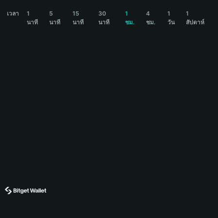
BELKA Price Chart
เวลา
1
5
15
30
1
4
1
1
นาที
นาที
นาที
นาที
ชม.
ชม.
วัน
สัปดาห์