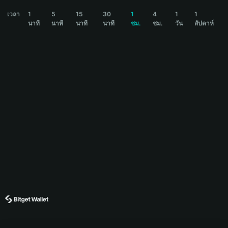
JOBCOIN Price Chart
เวลา
1
5
15
30
1
4
1
1
นาที
นาที
นาที
นาที
ชม.
ชม.
วัน
สัปดาห์