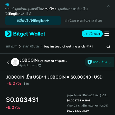
English
日本語
ขณะนี้คุณกำลังดูหน้านี้ใน
ภาษาไทย
คุณต้องการเปลี่ยนไป
ใช้
English
หรือไม่
Tiếng Việt
เปลี่ยนไปใช้English
ดำเนินการต่อในภาษาไทย
Русский
Español (Latinoamérica)
Türkçe
ดาวน์โหลดเลย
Italiano
Français
หน้าแรก
ราคาคริปโต
buy instead of getting a job
ราคา
Deutsch
简体中文
JOBCOIN
buy instead of getting a job
ความเสี่ยง
繁體中文
AyrQpt...pump
Português (Portugal)
Bahasa Indonesia
JOBCOIN เป็น USD:
1 JOBCOIN = $0.003431 USD
ภาษาไทย
-6.07%
1วัน
हिन्दी
বাংলা
สูงสุด 24 ชม.
ปริมาณ 24 ชม. (JOBCOIN)
$
0.003431
Español
$
0.003754
9.29M
ต่ำสุด 24 ชม.
ปริมาณ 24 ชม.
(USDT)
-6.07%
Português (Brasil)
$
0.003339
31.9K
Español (Argentina)