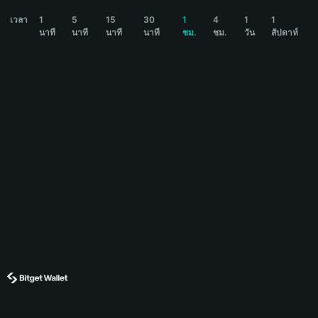
URANUS Price Chart
เวลา
1
5
15
30
1
4
1
1
นาที
นาที
นาที
นาที
ชม.
ชม.
วัน
สัปดาห์