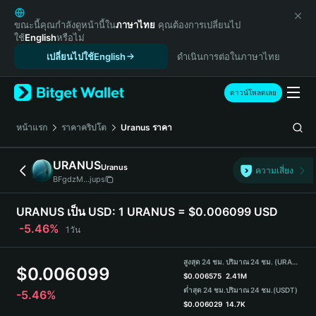
English
日本語
ขณะนี้คุณกำลังดูหน้านี้ใน
ภาษาไทย
คุณต้องการเปลี่ยนไป
ใช้
English
หรือไม่
Tiếng Việt
เปลี่ยนไปใช้English
ดำเนินการต่อในภาษาไทย
Русский
Español (Latinoamérica)
Türkçe
ดาวน์โหลดเลย
Italiano
Français
หน้าแรก
ราคาคริปโต
Uranus
ราคา
Deutsch
简体中文
URANUS
Uranus
ความเสี่ยง
繁體中文
BFgdzM...jups
Português (Portugal)
Bahasa Indonesia
URANUS เป็น USD:
1 URANUS = $0.006099 USD
ภาษาไทย
-5.46%
1วัน
हिन्दी
বাংলা
สูงสุด 24 ชม.
ปริมาณ 24 ชม. (URANUS)
$
0.006099
Español
$
0.006575
2.41M
ต่ำสุด 24 ชม.
ปริมาณ 24 ชม.
(USDT)
-5.46%
Português (Brasil)
$
0.006029
14.7K
Español (Argentina)