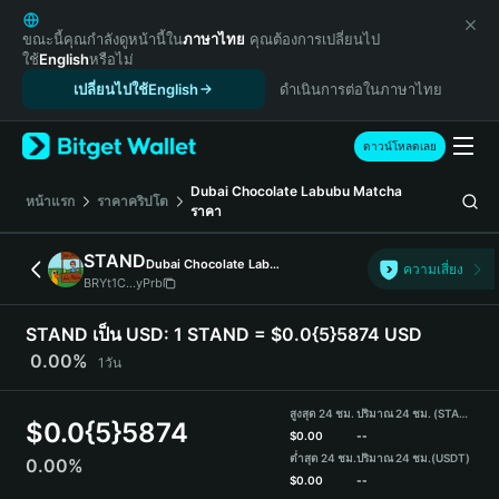
English
日本語
ขณะนี้คุณกำลังดูหน้านี้ใน
ภาษาไทย
คุณต้องการเปลี่ยนไป
ใช้
English
หรือไม่
Tiếng Việt
เปลี่ยนไปใช้English
ดำเนินการต่อในภาษาไทย
Русский
Español (Latinoamérica)
Türkçe
ดาวน์โหลดเลย
Italiano
Dubai Chocolate Labubu Matcha
Français
หน้าแรก
ราคาคริปโต
ราคา
Deutsch
简体中文
STAND
Dubai Chocolate Labubu Matcha
ความเสี่ยง
繁體中文
BRYt1C...yPrb
Português (Portugal)
Bahasa Indonesia
STAND เป็น USD:
1 STAND = $0.0{5}5874 USD
ภาษาไทย
0.00%
1วัน
हिन्दी
বাংলা
สูงสุด 24 ชม.
ปริมาณ 24 ชม. (STAND)
$
0.0{5}5874
Español
$
0.00
--
ต่ำสุด 24 ชม.
ปริมาณ 24 ชม.
(USDT)
0.00%
Português (Brasil)
$
0.00
--
Español (Argentina)