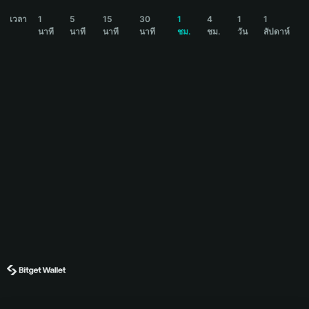
STAND Price Chart
เวลา
1
5
15
30
1
4
1
1
นาที
นาที
นาที
นาที
ชม.
ชม.
วัน
สัปดาห์