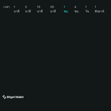
WOLF Price Chart
เวลา
1
5
15
30
1
4
1
1
นาที
นาที
นาที
นาที
ชม.
ชม.
วัน
สัปดาห์