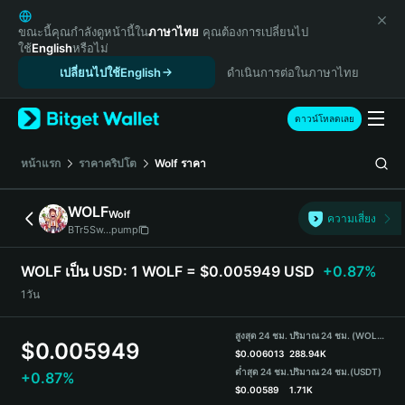
English
日本語
ขณะนี้คุณกำลังดูหน้านี้ใน
ภาษาไทย
คุณต้องการเปลี่ยนไป
ใช้
English
หรือไม่
Tiếng Việt
เปลี่ยนไปใช้English
ดำเนินการต่อในภาษาไทย
Русский
Español (Latinoamérica)
Türkçe
ดาวน์โหลดเลย
Italiano
Français
หน้าแรก
ราคาคริปโต
Wolf
ราคา
Deutsch
简体中文
WOLF
Wolf
ความเสี่ยง
繁體中文
BTr5Sw...pump
Português (Portugal)
Bahasa Indonesia
WOLF เป็น USD:
1 WOLF = $0.005949 USD
+0.87%
ภาษาไทย
1วัน
हिन्दी
বাংলা
สูงสุด 24 ชม.
ปริมาณ 24 ชม. (WOLF)
$
0.005949
Español
$
0.006013
288.94K
ต่ำสุด 24 ชม.
ปริมาณ 24 ชม.
(USDT)
+0.87%
Português (Brasil)
$
0.00589
1.71K
Español (Argentina)