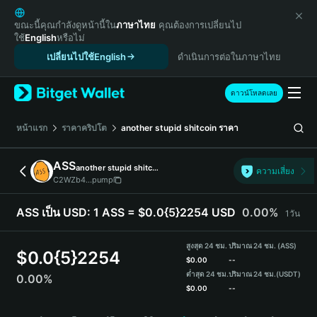
English
日本語
ขณะนี้คุณกำลังดูหน้านี้ใน
ภาษาไทย
คุณต้องการเปลี่ยนไป
ใช้
English
หรือไม่
Tiếng Việt
เปลี่ยนไปใช้English
ดำเนินการต่อในภาษาไทย
Русский
Español (Latinoamérica)
Türkçe
ดาวน์โหลดเลย
Italiano
Français
หน้าแรก
ราคาคริปโต
another stupid shitcoin
ราคา
Deutsch
简体中文
ASS
another stupid shitcoin
ความเสี่ยง
繁體中文
C2WZb4...pump
Português (Portugal)
Bahasa Indonesia
ASS เป็น USD:
1 ASS = $0.0{5}2254 USD
0.00%
1วัน
ภาษาไทย
हिन्दी
สูงสุด 24 ชม.
ปริมาณ 24 ชม. (ASS)
$
0.0{5}2254
বাংলা
$
0.00
--
ต่ำสุด 24 ชม.
ปริมาณ 24 ชม.
(USDT)
0.00%
Español
$
0.00
--
Português (Brasil)
ASS Price Chart
Español (Argentina)