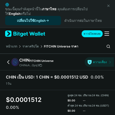
English
日本語
ขณะนี้คุณกำลังดูหน้านี้ใน
ภาษาไทย
คุณต้องการเปลี่ยนไป
ใช้
English
หรือไม่
Tiếng Việt
เปลี่ยนไปใช้English
ดำเนินการต่อในภาษาไทย
Русский
Español (Latinoamérica)
Türkçe
ดาวน์โหลดเลย
Italiano
Français
หน้าแรก
ราคาคริปโต
FITCHIN Universe
ราคา
Deutsch
简体中文
CHIN
FITCHIN Universe
ความเสี่ยง
繁體中文
CHiNsA...Qyq3
Português (Portugal)
Bahasa Indonesia
CHIN เป็น USD:
1 CHIN = $0.0001512 USD
0.00%
ภาษาไทย
1วัน
हिन्दी
বাংলা
สูงสุด 24 ชม.
ปริมาณ 24 ชม. (CHIN)
$
0.0001512
Español
$
0.00
--
ต่ำสุด 24 ชม.
ปริมาณ 24 ชม.
(USDT)
0.00%
Português (Brasil)
$
0.00
--
Español (Argentina)