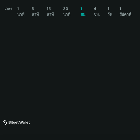
CHIN Price Chart
เวลา
1
5
15
30
1
4
1
1
นาที
นาที
นาที
นาที
ชม.
ชม.
วัน
สัปดาห์