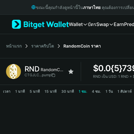
English
ขณะนี้คุณกำลังดูหน้านี้ใน
ภาษาไทย
คุณต้องการเปลี่ย
日本語
Tiếng Việt
Wallet
บัตร
Swap
Earn
Pred
Русский
Español (Latinoamérica)
Türkçe
Italiano
หน้าแรก
ราคาคริปโต
RandomCoin
ราคา
Français
Deutsch
$
0.0{5}73
RND
简体中文
RandomCoin
繁體中文
CTGJLC...pump
RND เป็น USD:
1 RND = 
Português (Portugal)
RND Price Chart
Bahasa Indonesia
เวลา
1 นาที
5 นาที
15 นาที
30 นาที
1 ชม.
4 ชม.
1 วัน
1 สัปดาห์
ภาษาไทย
हिन्दी
বাংলা
Español
Português (Brasil)
Español (Argentina)