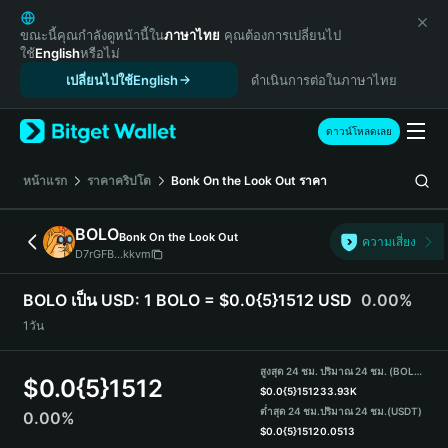
English
日本語
ขณะนี้คุณกำลังดูหน้านี้ใน
ภาษาไทย
คุณต้องการเปลี่ยนไป
ใช้
English
หรือไม่
Tiếng Việt
เปลี่ยนไปใช้English
ดำเนินการต่อในภาษาไทย
Русский
Español (Latinoamérica)
Türkçe
ดาวน์โหลดเลย
Italiano
Français
หน้าแรก
ราคาคริปโต
Bonk On the Look Out
ราคา
Deutsch
简体中文
BOLO
Bonk On the Look Out
ความเสี่ยง
繁體中文
D7rGFB...kkvm
Português (Portugal)
Bahasa Indonesia
BOLO เป็น USD:
1 BOLO = $0.0{5}1512 USD
0.00%
ภาษาไทย
1วัน
हिन्दी
বাংলা
สูงสุด 24 ชม.
ปริมาณ 24 ชม. (BOLO)
$
0.0{5}1512
Español
$
0.0{5}1512
33.93K
ต่ำสุด 24 ชม.
ปริมาณ 24 ชม.
(USDT)
0.00%
Português (Brasil)
$
0.0{5}1512
0.0513
Español (Argentina)