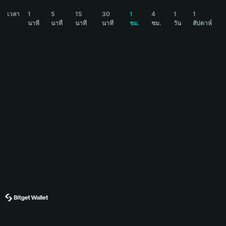
REGRET Price Chart
เวลา
1
5
15
30
1
4
1
1
นาที
นาที
นาที
นาที
ชม.
ชม.
วัน
สัปดาห์