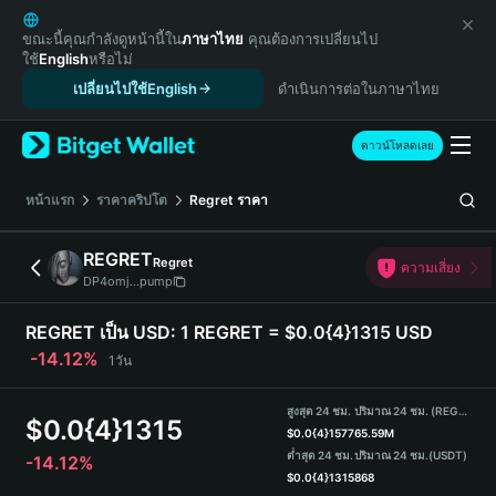
English
日本語
ขณะนี้คุณกำลังดูหน้านี้ใน
ภาษาไทย
คุณต้องการเปลี่ยนไป
ใช้
English
หรือไม่
Tiếng Việt
เปลี่ยนไปใช้English
ดำเนินการต่อในภาษาไทย
Русский
Español (Latinoamérica)
Türkçe
ดาวน์โหลดเลย
Italiano
Français
หน้าแรก
ราคาคริปโต
Regret
ราคา
Deutsch
简体中文
REGRET
Regret
ความเสี่ยง
繁體中文
DP4omj...pump
Português (Portugal)
Bahasa Indonesia
REGRET เป็น USD:
1 REGRET = $0.0{4}1315 USD
ภาษาไทย
-14.12%
1วัน
हिन्दी
বাংলা
สูงสุด 24 ชม.
ปริมาณ 24 ชม. (REGRET)
$
0.0{4}1315
Español
$
0.0{4}1577
65.59M
ต่ำสุด 24 ชม.
ปริมาณ 24 ชม.
(USDT)
-14.12%
Português (Brasil)
$
0.0{4}1315
868
Español (Argentina)