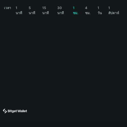
ELON Price Chart
เวลา
1
5
15
30
1
4
1
1
นาที
นาที
นาที
นาที
ชม.
ชม.
วัน
สัปดาห์