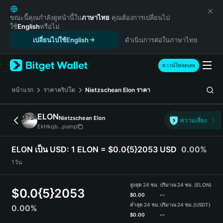
English
日本語
ขณะนี้คุณกำลังดูหน้านี้ใน
ภาษาไทย
คุณต้องการเปลี่ยนไป
ใช้
English
หรือไม่
Tiếng Việt
เปลี่ยนไปใช้English
ดำเนินการต่อในภาษาไทย
Русский
Español (Latinoamérica)
Türkçe
ดาวน์โหลดเลย
Italiano
Français
หน้าแรก
ราคาคริปโต
Nietzschean Elon
ราคา
Deutsch
简体中文
ELON
Nietzschean Elon
ความเสี่ยง
繁體中文
EkHkqb...pump
Português (Portugal)
Bahasa Indonesia
ELON เป็น USD:
1 ELON = $0.0{5}2053 USD
0.00%
ภาษาไทย
1วัน
हिन्दी
বাংলা
สูงสุด 24 ชม.
ปริมาณ 24 ชม. (ELON)
$
0.0{5}2053
Español
$
0.00
--
ต่ำสุด 24 ชม.
ปริมาณ 24 ชม.
(USDT)
0.00%
Português (Brasil)
$
0.00
--
Español (Argentina)