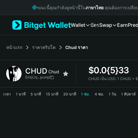
English
ขณะนี้คุณกำลังดูหน้านี้ใน
ภาษาไทย
คุณต้องการเปลี่ย
日本語
Tiếng Việt
Wallet
บัตร
Swap
Earn
Pred
Русский
Español (Latinoamérica)
Türkçe
Italiano
หน้าแรก
ราคาคริปโต
Chud
ราคา
Français
Deutsch
$
0.0{5}33
CHUD
简体中文
Chud
繁體中文
EmijUq...pump
CHUD เป็น USD:
1 CHUD = $
Português (Portugal)
CHUD Price Chart
Bahasa Indonesia
เวลา
1 นาที
5 นาที
15 นาที
30 นาที
1 ชม.
4 ชม.
1 วัน
1 สัปดาห์
ภาษาไทย
हिन्दी
বাংলা
Español
Português (Brasil)
Español (Argentina)