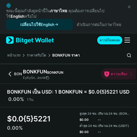
English
日本語
ขณะนี้คุณกำลังดูหน้านี้ใน
ภาษาไทย
คุณต้องการเปลี่ยนไป
ใช้
English
หรือไม่
Tiếng Việt
เปลี่ยนไปใช้English
ดำเนินการต่อในภาษาไทย
Русский
Español (Latinoamérica)
Türkçe
ดาวน์โหลดเลย
Italiano
Français
หน้าแรก
ราคาคริปโต
BONKFUN
ราคา
Deutsch
简体中文
BONKFUN
BONKFUN
BON
ความเสี่ยง
繁體中文
EyKySn...bonk
Português (Portugal)
Bahasa Indonesia
BONKFUN เป็น USD:
1 BONKFUN = $0.0{5}5221 USD
ภาษาไทย
0.00%
1วัน
हिन्दी
বাংলা
สูงสุด 24 ชม.
ปริมาณ 24 ชม. (BONKFUN)
$
0.0{5}5221
Español
$
0.00
--
ต่ำสุด 24 ชม.
ปริมาณ 24 ชม.
(USDT)
0.00%
Português (Brasil)
$
0.00
--
Español (Argentina)