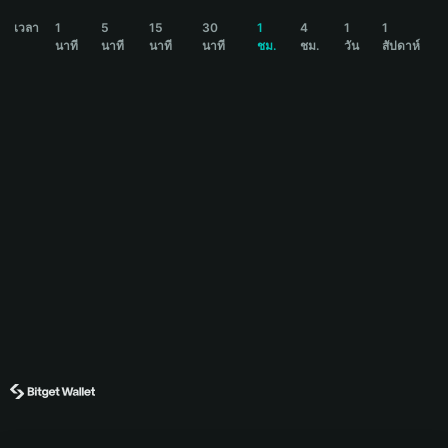
BONKFUN Price Chart
เวลา
1
5
15
30
1
4
1
1
นาที
นาที
นาที
นาที
ชม.
ชม.
วัน
สัปดาห์