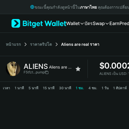
English
ขณะนี้คุณกำลังดูหน้านี้ใน
ภาษาไทย
คุณต้องการเปลี่ย
日本語
Tiếng Việt
Wallet
บัตร
Swap
Earn
Pred
Русский
Español (Latinoamérica)
Türkçe
Italiano
หน้าแรก
ราคาคริปโต
Aliens are real
ราคา
Français
Deutsch
$
0.000
ALIENS
简体中文
Aliens are real
繁體中文
F5tfzt...pump
ALIENS เป็น USD:
Português (Portugal)
ALIENS Price Chart
Bahasa Indonesia
เวลา
1 นาที
5 นาที
15 นาที
30 นาที
1 ชม.
4 ชม.
1 วัน
1 สัปดาห์
ภาษาไทย
हिन्दी
বাংলা
Español
Português (Brasil)
Español (Argentina)