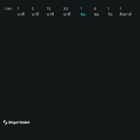
SOMETHING Price Chart
เวลา
1
5
15
30
1
4
1
1
นาที
นาที
นาที
นาที
ชม.
ชม.
วัน
สัปดาห์