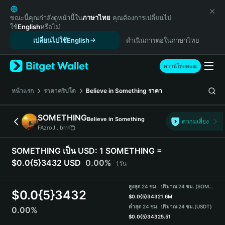
English
日本語
ขณะนี้คุณกำลังดูหน้านี้ใน
ภาษาไทย
คุณต้องการเปลี่ยนไป
ใช้
English
หรือไม่
Tiếng Việt
เปลี่ยนไปใช้English
ดำเนินการต่อในภาษาไทย
Русский
Español (Latinoamérica)
Türkçe
ดาวน์โหลดเลย
Italiano
Français
หน้าแรก
ราคาคริปโต
Believe in Something
ราคา
Deutsch
简体中文
SOMETHING
Believe in Something
ความเสี่ยง
繁體中文
FAzroJ...brrr
Português (Portugal)
Bahasa Indonesia
SOMETHING เป็น USD:
1 SOMETHING =
ภาษาไทย
$0.0{5}3432 USD
0.00%
1วัน
हिन्दी
বাংলা
สูงสุด 24 ชม.
ปริมาณ 24 ชม. (SOMETHING)
$
0.0{5}3432
Español
$
0.0{5}3432
1.6M
ต่ำสุด 24 ชม.
ปริมาณ 24 ชม.
(USDT)
0.00%
Português (Brasil)
$
0.0{5}3432
5.51
Español (Argentina)