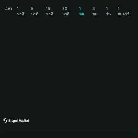
SAIKA Price Chart
เวลา
1
5
15
30
1
4
1
1
นาที
นาที
นาที
นาที
ชม.
ชม.
วัน
สัปดาห์