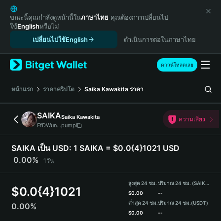
English
日本語
ขณะนี้คุณกำลังดูหน้านี้ใน
ภาษาไทย
คุณต้องการเปลี่ยนไป
ใช้
English
หรือไม่
Tiếng Việt
เปลี่ยนไปใช้English
ดำเนินการต่อในภาษาไทย
Русский
Español (Latinoamérica)
Türkçe
ดาวน์โหลดเลย
Italiano
Français
หน้าแรก
ราคาคริปโต
Saika Kawakita
ราคา
Deutsch
简体中文
SAIKA
Saika Kawakita
ความเสี่ยง
繁體中文
FfDWun...pump
Português (Portugal)
Bahasa Indonesia
SAIKA เป็น USD:
1 SAIKA = $0.0{4}1021 USD
ภาษาไทย
0.00%
1วัน
हिन्दी
বাংলা
สูงสุด 24 ชม.
ปริมาณ 24 ชม. (SAIKA)
$
0.0{4}1021
Español
$
0.00
--
ต่ำสุด 24 ชม.
ปริมาณ 24 ชม.
(USDT)
0.00%
Português (Brasil)
$
0.00
--
Español (Argentina)